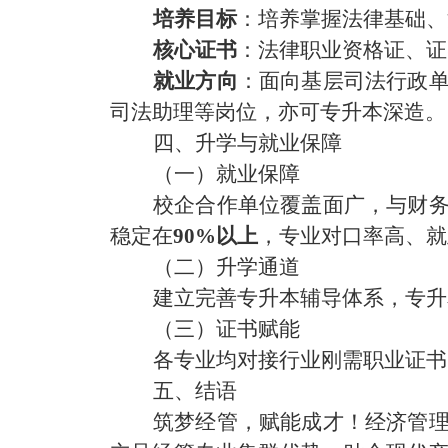
培养目标
：培养掌握法律基础、
核心证书
：法律职业资格证、证
就业方向
：面向基层司法行政
司法助理
等岗位，亦可专升本深造。
四、升学与就业保障
（
一
）
就业保障
校企合作单位覆盖面广，与财
稳定在
90
%以上
，专业对口率高、就
（
二
）
升学通道
建立完善专升本辅导体系，
专升
（
三
）
证书赋能
各专业均对接行业刚需职业证书
五、结语
筑梦经管，赋能成才！经济管