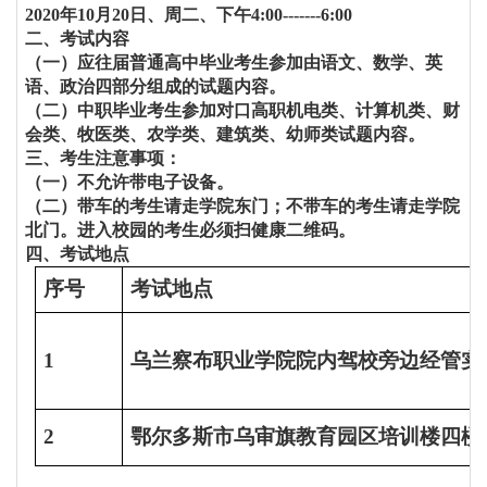
20
20
年
1
0
月
2
0
日、周
二、下午
4
:00-------
6
:00
二、考试内容
（一）应往届普通高中毕业考生参加由语文、数学、英
语、政治四部分组成的试题内容。
（二）中职毕业考生参加对口高职机电类、计算机类、财
会类、牧医类、农学类、建筑类、幼师类试题内容。
三、考生注意事项：
（一）
不允许带电子设备。
（二）带车的考生请走学院东门；不带车的考生请走学院
北门。进入校园的考生必须扫健康二维码。
四、考试地点
序号
考试地点
1
乌兰察布职业学院
院内驾校旁边经管实训楼
2
鄂尔多斯
市
乌审旗
教育园区培训楼四楼