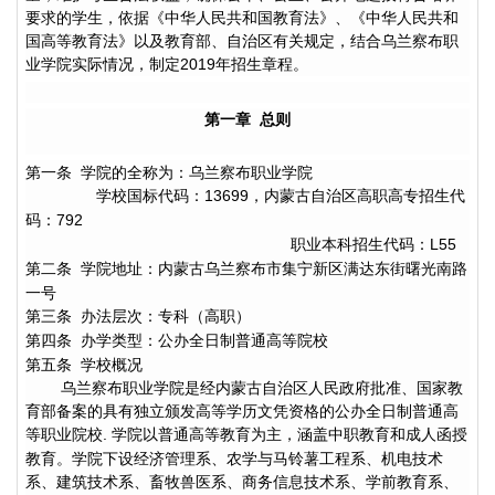
要求的学生，依据《中华人民共和国教育法》、《中华人民共和
国高等教育法》以及教育部、自治区有关规定，结合乌兰察布职
业学院实际情况，制定
年招生章程。
2019
第一章
总则
第一条
学院的全称为：乌兰察布职业学院
学校国标代码：
，内蒙古自治区高职高专招生代
13699
码：
792
职业本科
招生代码：
L55
第二条
学院地址：内蒙古乌兰察布市集宁新区满达东街曙光南路
一号
第三条
办法层次：专科（高职）
第四条
办学类型：公办全日制普通高等院校
第五条
学校概况
乌兰察布职业学院是经内蒙古自治区人民政府批准、国家教
育部备案的具有独立颁发高等学历文凭资格的公办全日制普通高
等职业院校
学院以普通高等教育为主，涵盖中职教育和成人函授
.
教育。学院下设经济管理系、农学与马铃薯工程系、机电技术
系、建筑技术系、畜牧兽医系、商务信息技术系、学前教育系、