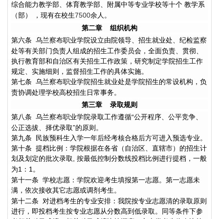
综合能力教学部、体育教学部、附属中等专业学校等十个
教学系
（部）
，现有在校生
余人。
7500
第二章
组织机构
第六条
乌兰察布职业学院设立由院领导、招生就业处、纪检监察
处等有关部门负责人组成的招生工作委员会，全面负责、贯彻、
执行教育部和自治区有关招生工作政策，研究制定学院招生工作
规定、实施细则，监督招生工作的具体实施。
第七条
乌兰察布职业学院招生就业处是学院招生的常设机构，负
责协调处理学校高校招生日常事务。
第三章
录取规则
第八条
乌兰察布职业学院录取工作遵循
“
公开程序、公平竞争、
公正选拔、择优录取
”
的原则。
第九条
民族预科生入学一年后经考核合格后方可进入预选专业。
第十条
提档比例：学院根据在各省（自治区、直辖市）的招生计
划及划定的批次录取
按最低控制分数线投档比例进行提档，一般
,
为
：
。
1
1
第十一条
学校志愿：学院欢迎考生填报第一志愿。第一志愿未
满，依次接收其它志愿或调剂考生。
第十二条
对进档考生的专业安排：我院按专业志愿清的录取原则
进行，即投档考生按专业志愿从分数高到低录取。同等条件下参