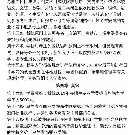
考相关科目成绩，相关科目成绩比较顺序：文史类考生依次比较
语文、文综、数学、外语；理工类考生依次比较数学、理综、语
文、外语。考生所有专业志愿都无法满足时，若服从专业调剂，
则参考考生成绩、所报专业倾向等调剂到招生计划尚未完成的专
业；若不服从专业调剂，作退档处理。
第十三条
我院原则上认可各省（自治区、直辖市）招生委员会有
关加分和优先录取的规定。
第十四条
学校对考生的应试语种原则上不予限制。但受现有师
资、设备等条件的限制，新生入学后一般按照英语组织外语教
学，各专业男女比例不限。
第十五条
新生入学后按规定进行健康复查，对复查后不能进行日
常学习的或被查出在体检过程中弄虚作假的，按学籍管理等有关
规定处理，直致取消其入学资格。
第四章
其它
第十六条
学费标准：我院
年各招生专业学费标准均为每学
2019
年每人
元。
5000
第十七条
乌兰察布职业学院新生收费标准按照内蒙古自治区物价
部门批准执行，并通过各省级教育主管部门公布。
第十八条
凡正式被我院录取
在校期间完成各科学业成绩合格的学
,
生，颁发国家承认学历的普通高等院校毕业证书。颁发学历证书
的学校名称：乌兰察布职业学院。