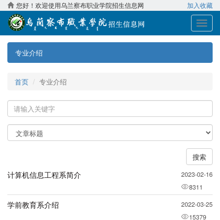
您好！欢迎使用乌兰察布职业学院招生信息网
加入收藏
展
开
导
专业介绍
航
首页
专业介绍
关
键
字
关
键
字
搜索
类
型
计算机信息工程系简介
2023-02-16
8311
学前教育系介绍
2022-03-25
15379