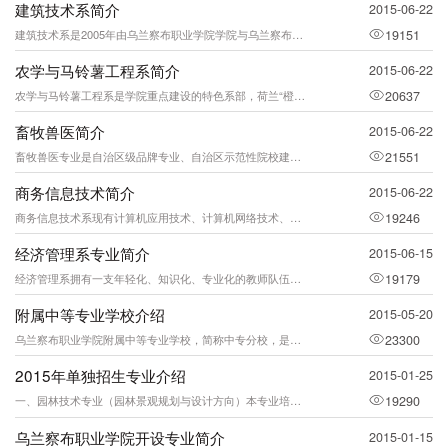
建筑技术系简介
2015-06-22
建筑技术系是2005年由乌兰察布职业学院学院与乌兰察布市诚信勘察设计院以&ldq
19151
农学与马铃薯工程系简介
2015-06-22
农学与马铃薯工程系是学院重点建设的特色系部，荷兰“橙色马铃薯&rdq
20637
畜牧兽医简介
2015-06-22
畜牧兽医专业是自治区级品牌专业、自治区示范性院校建设单位重点建设专业。教学师资力
21551
商务信息技术简介
2015-06-22
商务信息技术系现有计算机应用技术、计算机网络技术、广告设计与制作、物流管理、电子
19246
经济管理系专业简介
2015-06-15
经济管理系拥有一支年轻化、知识化、专业化的教师队伍，师资队伍专兼职结合。专职教师
19179
附属中等专业学校介绍
2015-05-20
乌兰察布职业学院附属中等专业学校，简称中专分校，是由自治区教育厅批准的全日制普通
23300
2015年单独招生专业介绍
2015-01-25
一、园林技术专业（园林景观规划与设计方向）本专业培养具有职业基本技能，从事城市规
19290
乌兰察布职业学院开设专业简介
2015-01-15